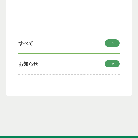
すべて
お知らせ
基金について
寄附の特典
活動成果