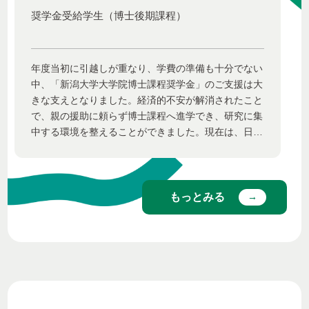
奨学金受給学生（博士後期課程）
年度当初に引越しが重なり、学費の準備も十分でない
中、「新潟大学大学院博士課程奨学金」のご支援は大
きな支えとなりました。経済的不安が解消されたこと
で、親の援助に頼らず博士課程へ進学でき、研究に集
中する環境を整えることができました。現在は、日々
の実験やデータ解析、研究成果の論文化に力を注いで
います。将来は研究成果を社会や教育へ還元できる研
究者になることを目標としています。（大学院医歯学
総合研究科博士後期課程 1 年）
もっとみる